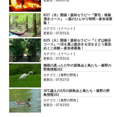
更新日：08月07日
8/27（木）開催！森林セラピー『蓑毛・春嶽
湧水コース』 ～森のひんやり時間～参加者募
集！
カテゴリ：[ イベント ]
更新日：07月31日
8/25（火）開催！森林セラピー『くずは峡谷
コース』〜涼を運ぶ森歩き＆涼をまとう藍染
めミニ体験～参加者募集！
カテゴリ：[ イベント ]
更新日：07月31日
梅雨の真っただ中の探鳥会と鳥たち－秦野の
野鳥情報162
カテゴリ：[ 秦野の野鳥 ]
更新日：07月27日
30℃越えの5月の探鳥会と鳥たち－秦野の野
鳥情報161
カテゴリ：[ 秦野の野鳥 ]
更新日：07月23日