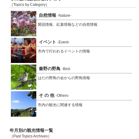
［Topics by Category］
自然情報
-Nature-
開花情報、紅葉情報などの自然情報
イベント
-Event-
市内で行われるイベントの情報
秦野の野鳥
-Bird-
はだの野鳥の会からの野鳥情報
そ の 他
-Others-
市内の観光に関連する情報
年月別の観光情報一覧
［Past Topics Archives］