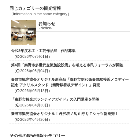
同じカテゴリーの観光情報
［Information in the same category］
お知らせ
-Notice-
令和8年度木工・工芸作品展 作品募集
（
2026年07月01日）
第4回「秦野市多世代交流施設設備」を考える市民フォーラムが開催
（
2026年06月04日）
秦野市観光協会オリジナル新商品「秦野市制70th秦野駅接近メロディー
記念 アクリルスタンド（秦野駅看板デザイン）」発売
（
2026年05月18日）
「秦野市観光ボランティアガイド」の入門講座を開催
（
2026年04月30日）
秦野市観光協会オリジナル！丹沢塔ノ岳 山守りＴシャツ新発売！
（
2026年04月20日）
その他の観光情報カテゴリー