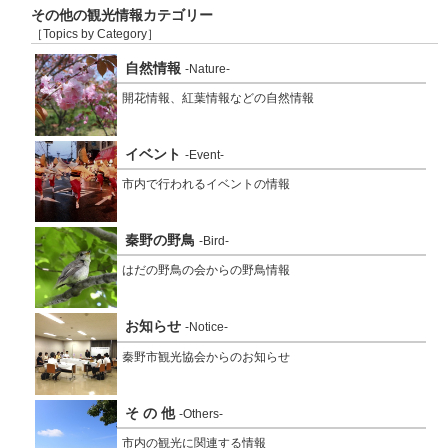
その他の観光情報カテゴリー
［Topics by Category］
自然情報
-Nature-
開花情報、紅葉情報などの自然情報
イベント
-Event-
市内で行われるイベントの情報
秦野の野鳥
-Bird-
はだの野鳥の会からの野鳥情報
お知らせ
-Notice-
秦野市観光協会からのお知らせ
そ の 他
-Others-
市内の観光に関連する情報