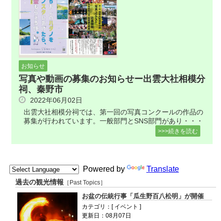
お知らせ
写真や動画の募集のお知らせー出雲大社相模分
祠、秦野市
2022年06月02日
出雲大社相模分祠では、第一回の写真コンクールの作品の
募集が行われています。一般部門とSNS部門があり・・・
>>>続きを読む
Powered by
Translate
過去の観光情報
［Past Topics］
お盆の伝統行事「瓜生野百八松明」が開催
カテゴリ：[ イベント ]
更新日：08月07日