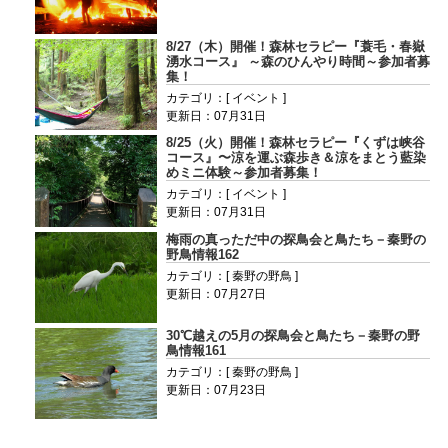
8/27（木）開催！森林セラピー『蓑毛・春嶽
湧水コース』 ～森のひんやり時間～参加者募
集！
カテゴリ：[ イベント ]
更新日：07月31日
8/25（火）開催！森林セラピー『くずは峡谷
コース』〜涼を運ぶ森歩き＆涼をまとう藍染
めミニ体験～参加者募集！
カテゴリ：[ イベント ]
更新日：07月31日
梅雨の真っただ中の探鳥会と鳥たち－秦野の
野鳥情報162
カテゴリ：[ 秦野の野鳥 ]
更新日：07月27日
30℃越えの5月の探鳥会と鳥たち－秦野の野
鳥情報161
カテゴリ：[ 秦野の野鳥 ]
更新日：07月23日