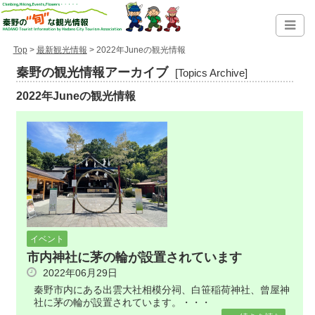
Top
>
最新観光情報
> 2022年Juneの観光情報
秦野の観光情報アーカイブ
[Topics Archive]
2022年Juneの観光情報
イベント
市内神社に茅の輪が設置されています
2022年06月29日
秦野市内にある出雲大社相模分祠、白笹稲荷神社、曾屋神
社に茅の輪が設置されています。・・・