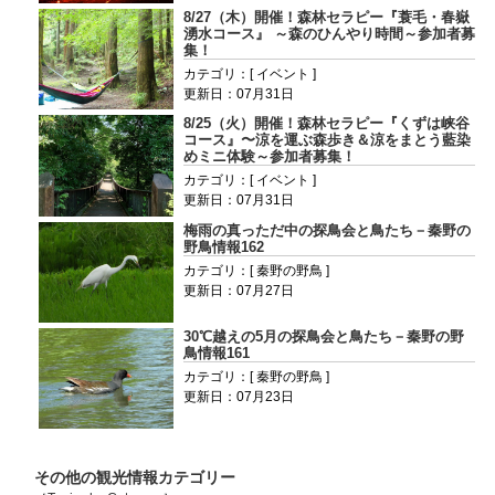
8/27（木）開催！森林セラピー『蓑毛・春嶽
湧水コース』 ～森のひんやり時間～参加者募
集！
カテゴリ：[ イベント ]
更新日：07月31日
8/25（火）開催！森林セラピー『くずは峡谷
コース』〜涼を運ぶ森歩き＆涼をまとう藍染
めミニ体験～参加者募集！
カテゴリ：[ イベント ]
更新日：07月31日
梅雨の真っただ中の探鳥会と鳥たち－秦野の
野鳥情報162
カテゴリ：[ 秦野の野鳥 ]
更新日：07月27日
30℃越えの5月の探鳥会と鳥たち－秦野の野
鳥情報161
カテゴリ：[ 秦野の野鳥 ]
更新日：07月23日
その他の観光情報カテゴリー