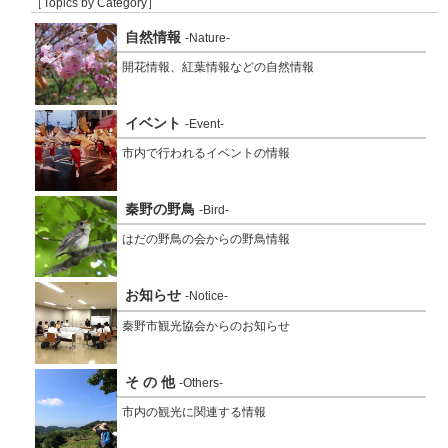
［Topics by Category］
自然情報
-Nature-
開花情報、紅葉情報などの自然情報
イベント
-Event-
市内で行われるイベントの情報
秦野の野鳥
-Bird-
はだの野鳥の会からの野鳥情報
お知らせ
-Notice-
秦野市観光協会からのお知らせ
そ の 他
-Others-
市内の観光に関連する情報