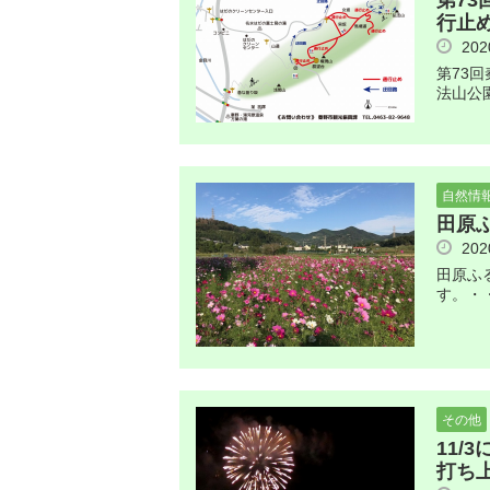
第7
行止
20
第73
法山公
自然情
田原
20
田原ふ
す。・
その他
11/
打ち