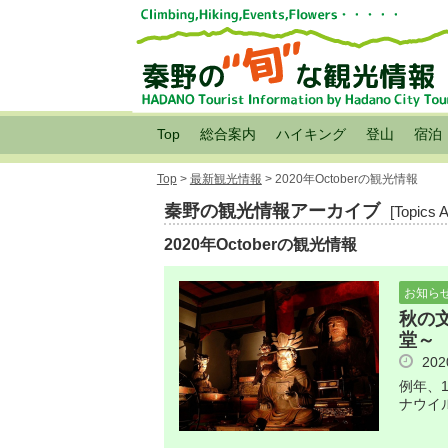
Top
総合案内
ハイキング
登山
宿泊
Top
>
最新観光情報
> 2020年Octoberの観光情報
秦野の観光情報アーカイブ
[Topics 
2020年Octoberの観光情報
お知ら
秋の
堂～
20
例年、
ナウイ