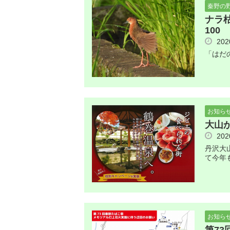
秦野の
ナラ
100
20
「はだ
お知ら
大山
20
丹沢大
て今年
お知ら