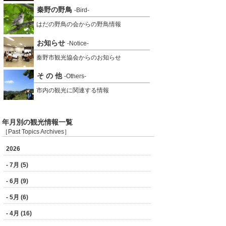
秦野の野鳥
-Bird-
はだの野鳥の会からの野鳥情報
お知らせ
-Notice-
秦野市観光協会からのお知らせ
そ の 他
-Others-
市内の観光に関連する情報
年月別の観光情報一覧
［Past Topics Archives］
2026
- 7月 (5)
- 6月 (9)
- 5月 (6)
- 4月 (16)