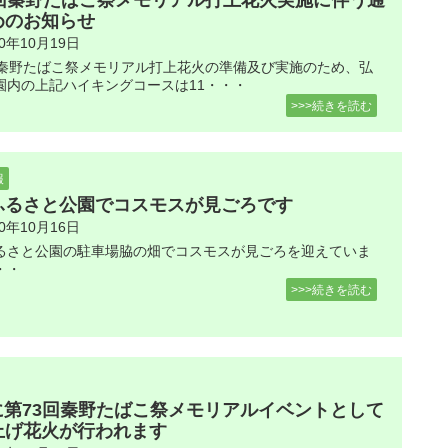
3回秦野たばこ祭メモリアル打上花火実施に伴う通
めのお知らせ
20年10月19日
回秦野たばこ祭メモリアル打上花火の準備及び実施のため、弘
園内の上記ハイキングコースは11・・・
>>>続きを読む
報
ふるさと公園でコスモスが見ごろです
20年10月16日
るさと公園の駐車場脇の畑でコスモスが見ごろを迎えていま
・・
>>>続きを読む
3に第73回秦野たばこ祭メモリアルイベントとして
上げ花火が行われます