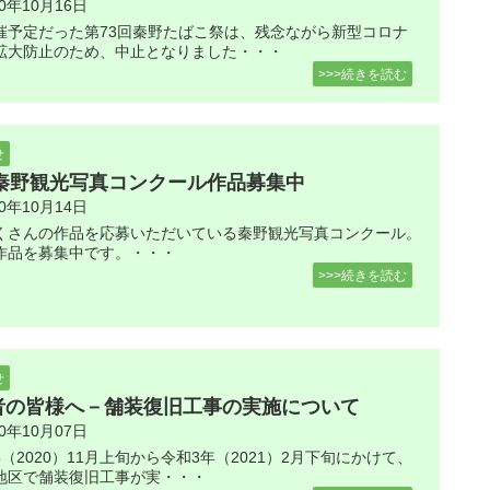
20年10月16日
催予定だった第73回秦野たばこ祭は、残念ながら新型コロナ
拡大防止のため、中止となりました・・・
>>>続きを読む
せ
20秦野観光写真コンクール作品募集中
20年10月14日
くさんの作品を応募いただいている秦野観光写真コンクール。
作品を募集中です。・・・
>>>続きを読む
せ
者の皆様へ－舗装復旧工事の実施について
20年10月07日
（2020）11月上旬から令和3年（2021）2月下旬にかけて、
地区で舗装復旧工事が実・・・