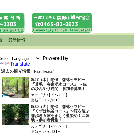
山
最新情報
Powered by
Translate
過去の観光情報
［Past Topics］
8/27（木）開催！森林セラピー
『蓑毛・春嶽湧水コース』 ～森
のひんやり時間～参加者募集！
カテゴリ：[ イベント ]
更新日：07月31日
8/25（火）開催！森林セラピー
『くずは峡谷コース』〜涼を運ぶ
森歩き＆涼をまとう藍染めミニ体
験～参加者募集！
カテゴリ：[ イベント ]
更新日：07月31日