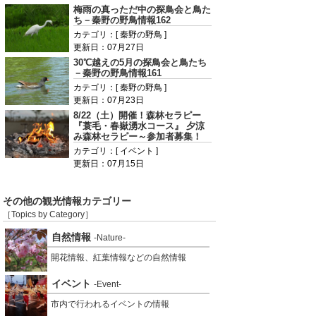
梅雨の真っただ中の探鳥会と鳥た
ち－秦野の野鳥情報162
カテゴリ：[ 秦野の野鳥 ]
更新日：07月27日
30℃越えの5月の探鳥会と鳥たち
－秦野の野鳥情報161
カテゴリ：[ 秦野の野鳥 ]
更新日：07月23日
8/22（土）開催！森林セラピー
『蓑毛・春嶽湧水コース』 夕涼
み森林セラピー～参加者募集！
カテゴリ：[ イベント ]
更新日：07月15日
その他の観光情報カテゴリー
［Topics by Category］
自然情報
-Nature-
開花情報、紅葉情報などの自然情報
イベント
-Event-
市内で行われるイベントの情報