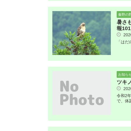
秦野の
暑さ
報101
20
「はだ
お知ら
ツキ
20
令和2
で、体