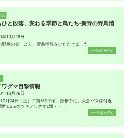
野鳥
もひと段落、変わる季節と鳥たち-秦野の野鳥情
20年10月26日
の野鳥の会」より、野鳥情報をいただきました。・・・
>>>続きを読む
せ
ノワグマ目撃情報
20年10月26日
年10月24日（土）午前5時半頃、散歩中に、大倉バス停付近
調約1.2mのツキノワグマ1頭・・・
>>>続きを読む