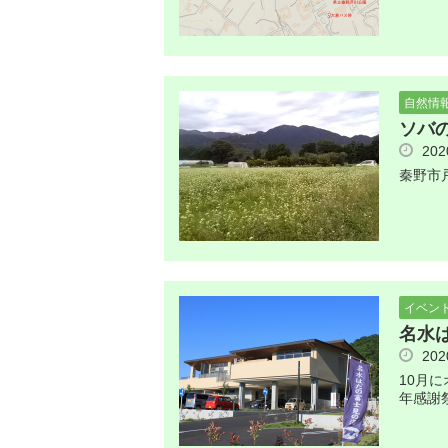
自然情
ソバ
20
秦野市
イベン
名水
20
10月
年感謝