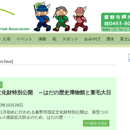
・入浴
イベント
体験
花
スポット
おみやげ
湧水
富士
Archive]
せ
文化財特別公開 ～はだの歴史博物館と蓑毛大日
20年10月28日
11月初めに行われる秦野市指定文化財特別公開は、新型コロ
ルス感染拡大防止のため、はだの歴・・・
>>>続きを読む