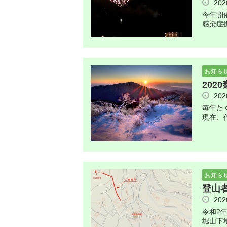
20
今年開
感染症
お知ら
20
20
毎年た
現在、
お知ら
登山
20
令和2年
堀山下