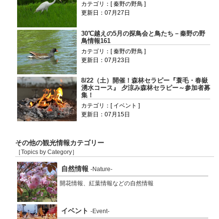
カテゴリ：[ 秦野の野鳥 ]
更新日：07月27日
30℃越えの5月の探鳥会と鳥たち－秦野の野
鳥情報161
カテゴリ：[ 秦野の野鳥 ]
更新日：07月23日
8/22（土）開催！森林セラピー『蓑毛・春嶽
湧水コース』 夕涼み森林セラピー～参加者募
集！
カテゴリ：[ イベント ]
更新日：07月15日
その他の観光情報カテゴリー
［Topics by Category］
自然情報
-Nature-
開花情報、紅葉情報などの自然情報
イベント
-Event-