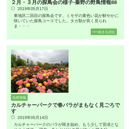
２月・３月の探鳥会の様子-秦野の野鳥情報88
2019年05月17日
東地区二回目の探鳥会です。ミモザの黄色い花が鮮やかに
咲いていた探鳥コースでした。タカ類が良く見られ
ま・・・
>>>続きを読む
自然情報
カルチャーパークで春バラがまもなく見ごろで
す
2019年05月14日
カルチャーパークのバラが咲き始め、もう少しで見頃とな