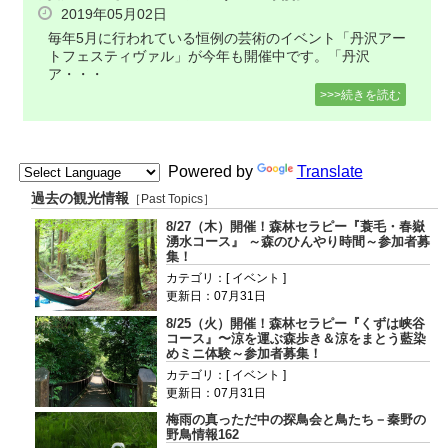
2019年05月02日
毎年5月に行われている恒例の芸術のイベント「丹沢アー
トフェスティヴァル」が今年も開催中です。「丹沢
ア・・・
>>>続きを読む
Powered by
Translate
過去の観光情報
［Past Topics］
8/27（木）開催！森林セラピー『蓑毛・春嶽
湧水コース』 ～森のひんやり時間～参加者募
集！
カテゴリ：[ イベント ]
更新日：07月31日
8/25（火）開催！森林セラピー『くずは峡谷
コース』〜涼を運ぶ森歩き＆涼をまとう藍染
めミニ体験～参加者募集！
カテゴリ：[ イベント ]
更新日：07月31日
梅雨の真っただ中の探鳥会と鳥たち－秦野の
野鳥情報162