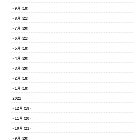
- 9月 (19)
- 8月 (21)
- 7月 (20)
- 6月 (21)
- 5月 (19)
- 4月 (20)
- 3月 (20)
- 2月 (18)
- 1月 (19)
2021
- 12月 (19)
- 11月 (20)
- 10月 (21)
- 9月 (20)