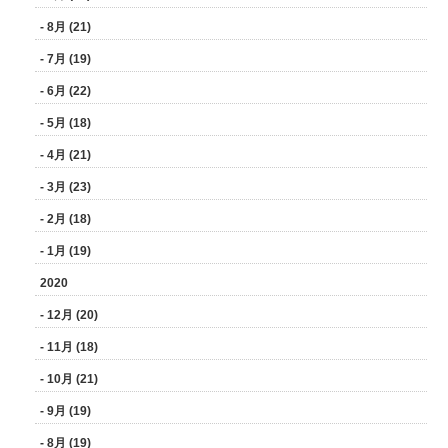
- 8月 (21)
- 7月 (19)
- 6月 (22)
- 5月 (18)
- 4月 (21)
- 3月 (23)
- 2月 (18)
- 1月 (19)
2020
- 12月 (20)
- 11月 (18)
- 10月 (21)
- 9月 (19)
- 8月 (19)