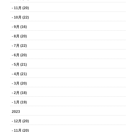
- 11月 (20)
- 10月 (22)
- 9月 (16)
- 8月 (20)
- 7月 (22)
- 6月 (20)
- 5月 (21)
- 4月 (21)
- 3月 (20)
- 2月 (18)
- 1月 (19)
2023
- 12月 (20)
- 11月 (20)