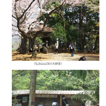
《弘法山山頂の大師堂》