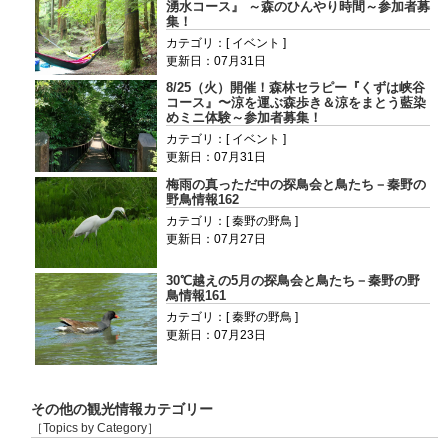
湧水コース』 ～森のひんやり時間～参加者募
集！
カテゴリ：[ イベント ]
更新日：07月31日
8/25（火）開催！森林セラピー『くずは峡谷
コース』〜涼を運ぶ森歩き＆涼をまとう藍染
めミニ体験～参加者募集！
カテゴリ：[ イベント ]
更新日：07月31日
梅雨の真っただ中の探鳥会と鳥たち－秦野の
野鳥情報162
カテゴリ：[ 秦野の野鳥 ]
更新日：07月27日
30℃越えの5月の探鳥会と鳥たち－秦野の野
鳥情報161
カテゴリ：[ 秦野の野鳥 ]
更新日：07月23日
その他の観光情報カテゴリー
［Topics by Category］