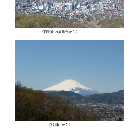
《権現山の展望台から》
《浅間山から》