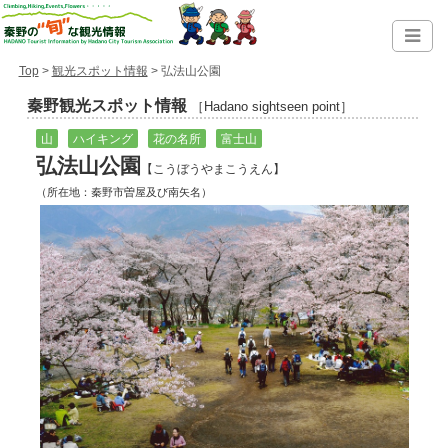
Top
>
観光スポット情報
> 弘法山公園
秦野観光スポット情報
［Hadano sightseen point］
山
ハイキング
花の名所
富士山
弘法山公園
【こうぼうやまこうえん】
（所在地：秦野市曽屋及び南矢名）