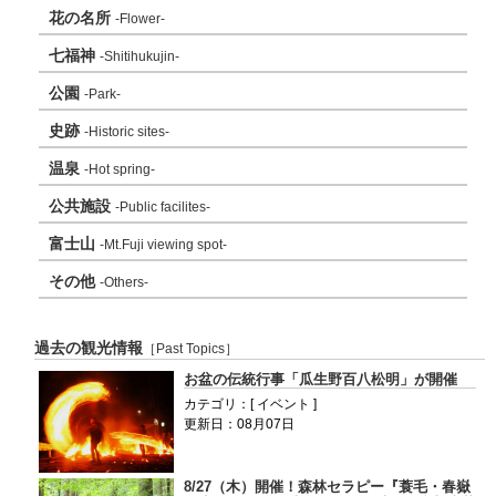
花の名所
-Flower-
七福神
-Shitihukujin-
公園
-Park-
史跡
-Historic sites-
温泉
-Hot spring-
公共施設
-Public facilites-
富士山
-Mt.Fuji viewing spot-
その他
-Others-
過去の観光情報
［Past Topics］
お盆の伝統行事「瓜生野百八松明」が開催
カテゴリ：[ イベント ]
更新日：08月07日
8/27（木）開催！森林セラピー『蓑毛・春嶽