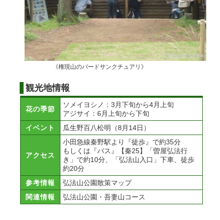
《権現山のバードサンクチュアリ》
観光地情報
ソメイヨシノ：3月下旬から4月上旬
花の季節
アジサイ：6月上旬から下旬
イベント
瓜生野百八松明（8月14日）
小田急線秦野駅より『徒歩』で約35分
もしくは『バス』【秦25】「曽屋弘法行
アクセス
き」で約10分、「弘法山入口」下車、徒歩
約20分
参考情報
弘法山公園散策マップ
関連情報
弘法山公園・吾妻山コース