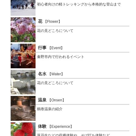
初心者向けの軽トレッキングから本格的な登山まで
花
【Flower】
花の見どころについて
行事
【Event】
秦野市内で行われるイベント
名水
【Water】
花の見どころについて
温泉
【Onsen】
鶴巻温泉の紹介
体験
【Experience】
落花生などの収穫体験や、そば打ち体験など