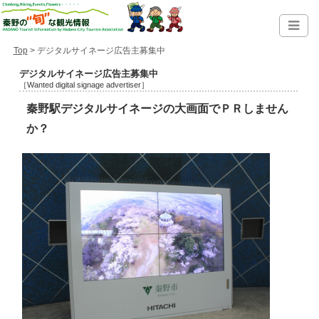
Top
> デジタルサイネージ広告主募集中
デジタルサイネージ広告主募集中
［Wanted digital signage advertiser］
秦野駅デジタルサイネージの大画面でＰＲしません
か？